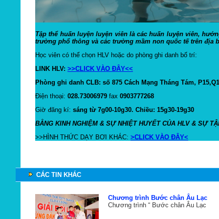
Tập thể huấn luyện luyện viên là các huấn luyện viên, hướ
trường phổ thông và các trường mầm non quốc tế trên địa 
Học viên có thể chọn HLV hoặc do phòng ghi danh bố trí:
LINK HLV:
>>CLICK VÀO ĐÂY<<
Phòng ghi danh CLB: số 875 Cách Mạng Tháng Tám, P15,Q
Điện thoại:
028.73006979
fax
0903777268
Giờ đăng kí:
sáng từ 7g00-10g30.
Chiều: 15g30-19g30
BẰNG KINH NGHIỆM & SỰ NHIỆT HUYẾT CỦA HLV & SỰ TẬ
>>HÌNH THỨC DẠY BƠI KHÁC:
>CLICK VÀO ĐÂY<
CÁC TIN KHÁC
Chương trình Bước chân Âu Lạc
Chương trình “ Bước chân Âu Lạc