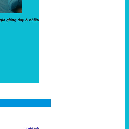
gia giảng dạy ở nhiều
›› chi tiết