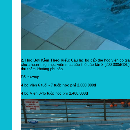
2. Học Bơi Kèm Theo Kiểu
: Câu lạc bộ cấp thẻ học viên có gi
chưa hoàn thiện học viên mua tiếp thẻ cấp lần 2 (200.000đ/12b
thu thêm khoảng phí nào.
Đối tượng:
-Học viên 6 tuổi - 7 tuổi:
học phí 2.000.000đ
-Học Viên 8-45 tuổi: học phí
1.400.000đ