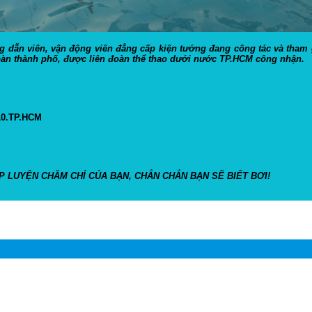
ng dẫn viên, vận động viên đẳng cấp kiện tướng đang công tác và tham 
bàn thành phố, được liên đoàn thể thao dưới nước TP.HCM công nhận.
10.TP.HCM
P LUYỆN CHĂM CHỈ CỦA BẠN, CHẮN CHẮN BẠN SẼ BIẾT BƠI!