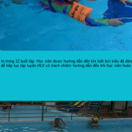
á trị trong 12 buổi tập. Học viên được hướng dẫn đến khi biết bơi kiểu đã đă
) để tiếp tục tập luyện HLV có trách nhiệm hướng dẫn đến khi học viên hoàn