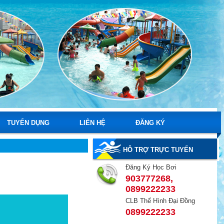
TUYỂN DỤNG
LIÊN HỆ
ĐĂNG KÝ
HỖ TRỢ TRỰC TUYẾN
Đăng Ký Học Bơi
903777268,
0899222233
CLB Thể Hình Đại Đồng
0899222233