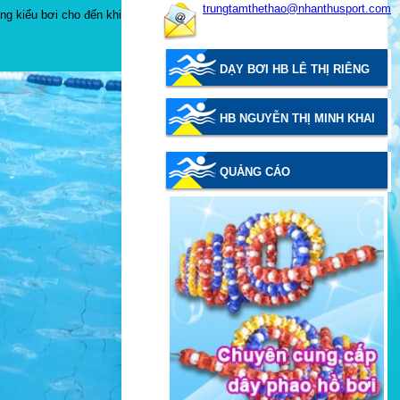
trungtamthethao@nhanthusport.com
ng kiểu bơi cho đến khi
DẠY BƠI HB LÊ THỊ RIÊNG
HB NGUYỄN THỊ MINH KHAI
QUẢNG CÁO