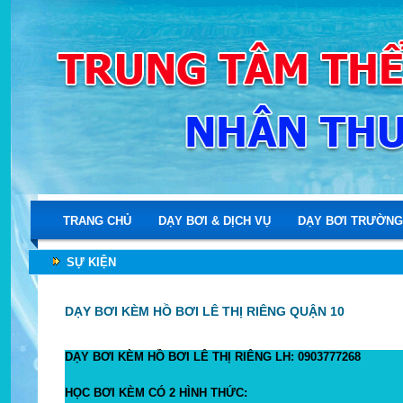
TRANG CHỦ
DẠY BƠI & DỊCH VỤ
DẠY BƠI TRƯỜNG
SỰ KIỆN
DẠY BƠI KÈM HỒ BƠI LÊ THỊ RIÊNG QUẬN 10
DẠY BƠI KÈM HỒ BƠI LÊ THỊ RIÊNG LH: 0903777268
HỌC BƠI KÈM CÓ 2 HÌNH THỨC: