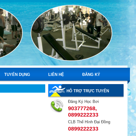
TUYỂN DỤNG
LIÊN HỆ
ĐĂNG KÝ
HỖ TRỢ TRỰC TUYẾN
Đăng Ký Học Bơi
903777268,
0899222233
CLB Thể Hình Đại Đồng
0899222233