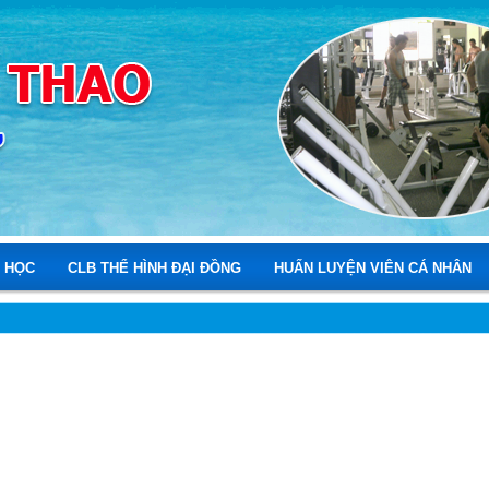
 HỌC
CLB THỂ HÌNH ĐẠI ĐỒNG
HUẤN LUYỆN VIÊN CÁ NHÂN