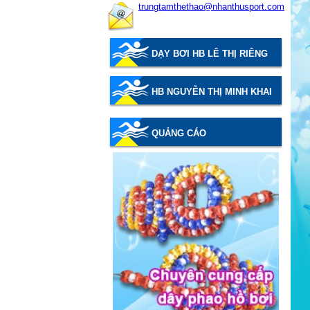
trungtamthethao@nhanthusport.com
DẠY BƠI HB LÊ THỊ RIÊNG
HB NGUYỄN THỊ MINH KHAI
QUẢNG CÁO