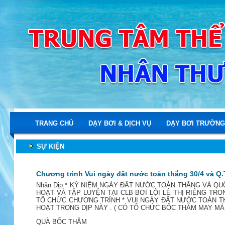
TRANG CHỦ
DẠY BƠI & DỊCH VỤ
DẠY BƠI TRƯỜNG
SỰ KIỆN
Chương trình Vui ngày đất nước toàn thắng 30/4 và Q.
Nhân Dịp * KỶ NIỆM NGÀY ĐẤT NƯỚC TOÀN THẮNG VÀ QU
HOẠT VÀ TẬP LUYỆN TẠI CLB BƠI LỘI LÊ THỊ RIÊNG TR
TỔ CHỨC CHƯƠNG TRÌNH * VUI NGÀY ĐẤT NƯỚC TOÀN T
HOẠT TRONG DỊP NÀY . ( CÓ TỔ CHỨC BỐC THĂM MAY MẮN 
QUÀ BỐC THĂM