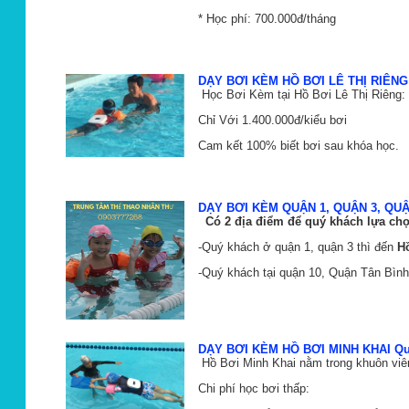
* Học phí: 700.000đ/tháng
DẠY BƠI KÈM HỒ BƠI LÊ THỊ RIÊNG
Học Bơi Kèm tại Hồ Bơi Lê Thị Riêng
Chỉ Với 1.400.000đ/kiểu bơi
Cam kết 100% biết bơi sau khóa học.
DẠY BƠI KÈM QUẬN 1, QUẬN 3, QUẬ
Có 2 địa điểm để quý khách lựa chọ
-Quý khách ở quận 1, quận 3 thì đến
H
-Quý khách tại quận 10, Quận Tân Bình 
DẠY BƠI KÈM HỒ BƠI MINH KHAI Qu
Hồ Bơi Minh Khai nằm trong khuôn viê
Chi phí học bơi thấp: