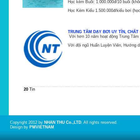
Học kèm Buổi: 1.000.000đ/10 buổi (khôn
Học Kèm Kiểu 1.500.000đ/kiểu bơi (học
TRUNG TÂM DẠY BƠI UY TÍN, CHẤT
Với hơn 10 năm hoạt động Trung Tâm T
Với đội ngũ Huấn Luyện Viên, Hướng dẫn
20
Tin
Copyright 2012 by
NHAN THU Co.,LTD
. All rights reserved.
Design by
PMVIETNAM